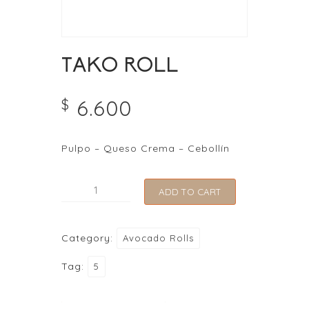
TAKO ROLL
6.600
$
Pulpo – Queso Crema – Cebollín
TAKO
ADD TO CART
ROLL
quantity
Category:
Avocado Rolls
Tag:
5