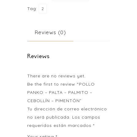
-
Tag:
2
PALMITO
-
CEBOLLÍN
Reviews (0)
-
PIMENTÓN
quantity
Reviews
There are no reviews yet.
Be the first to review “POLLO
PANKO – PALTA – PALMITO –
CEBOLLÍN – PIMENTÓN”
Tu dirección de correo electrónico
no será publicada.
Los campos
requeridos están marcados
*
Your rating
*