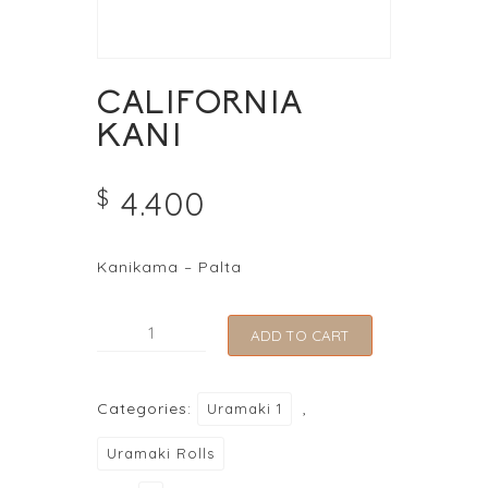
CALIFORNIA
KANI
4.400
$
Kanikama – Palta
CALIFORNIA
ADD TO CART
KANI
quantity
Categories:
,
Uramaki 1
Uramaki Rolls