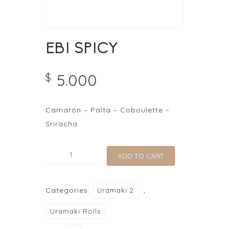
EBI SPICY
5.000
$
Camarón – Palta – Coboulette –
Sriracha
EBI
ADD TO CART
SPICY
quantity
Categories:
,
Uramaki 2
Uramaki Rolls