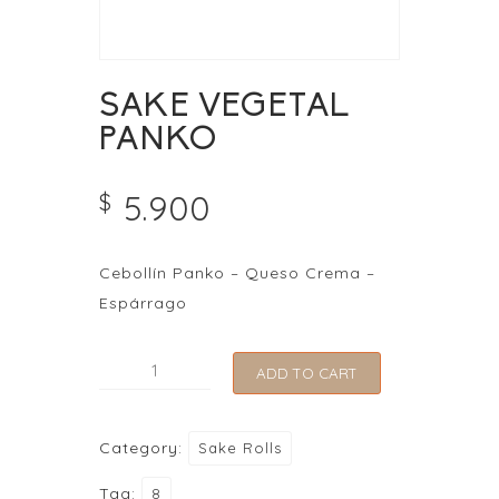
SAKE VEGETAL
PANKO
5.900
$
Cebollín Panko – Queso Crema –
Espárrago
SAKE
ADD TO CART
VEGETAL
PANKO
Category:
Sake Rolls
quantity
Tag:
8