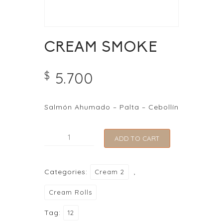
CREAM SMOKE
5.700
$
Salmón Ahumado – Palta – Cebollín
CREAM
ADD TO CART
SMOKE
quantity
Categories:
,
Cream 2
Cream Rolls
Tag:
12