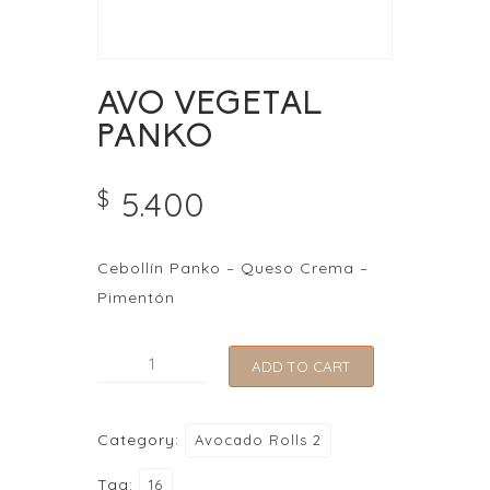
AVO VEGETAL
PANKO
5.400
$
Cebollín Panko – Queso Crema –
Pimentón
AVO
ADD TO CART
VEGETAL
PANKO
Category:
Avocado Rolls 2
quantity
Tag:
16