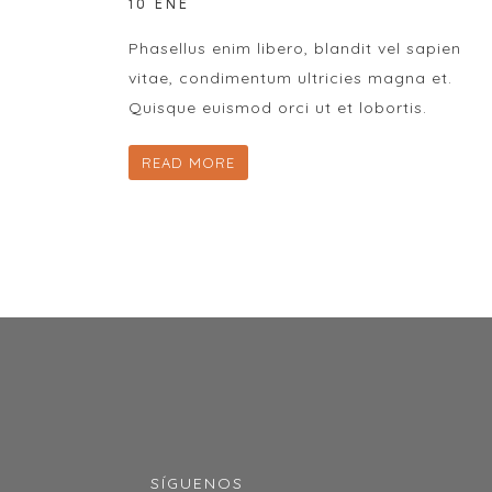
10 ENE
Phasellus enim libero, blandit vel sapien
vitae, condimentum ultricies magna et.
Quisque euismod orci ut et lobortis.
READ MORE
SÍGUENOS